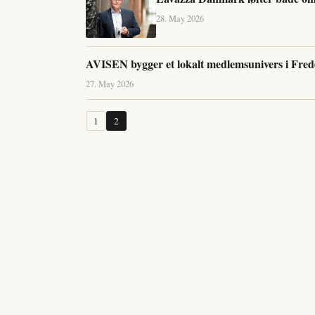
28. May 2026
AVISEN bygger et lokalt medlemsunivers i Frede
27. May 2026
1
2