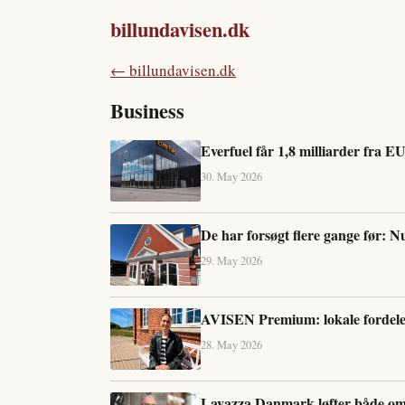
billundavisen.dk
← billundavisen.dk
Business
Everfuel får 1,8 milliarder fra EU 
30. May 2026
De har forsøgt flere gange før: N
29. May 2026
AVISEN Premium: lokale fordele,
28. May 2026
Lavazza Danmark løfter både om