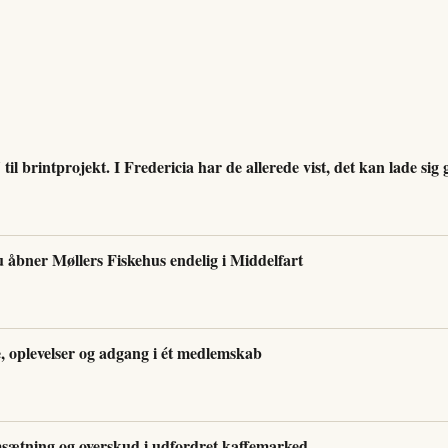
til brintprojekt. I Fredericia har de allerede vist, det kan lade sig 
u åbner Møllers Fiskehus endelig i Middelfart
 oplevelser og adgang i ét medlemskab
sætning og overskud i udfordret kaffemarked