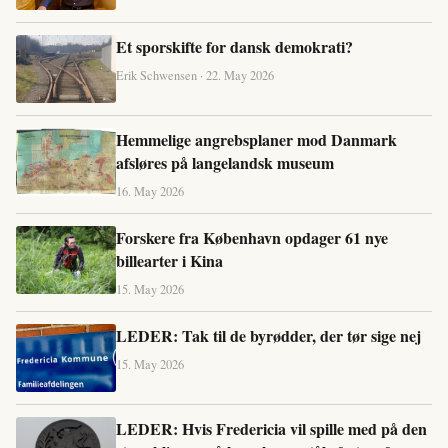
Et sporskifte for dansk demokrati?
Erik Schwensen · 22. May 2026
Hemmelige angrebsplaner mod Danmark
afsløres på langelandsk museum
16. May 2026
Forskere fra København opdager 61 nye
billearter i Kina
15. May 2026
LEDER: Tak til de byrødder, der tør sige nej
15. May 2026
LEDER: Hvis Fredericia vil spille med på den