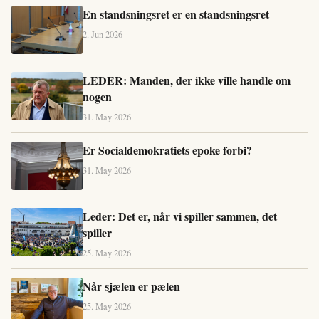
En standsningsret er en standsningsret
2. Jun 2026
LEDER: Manden, der ikke ville handle om
nogen
31. May 2026
Er Socialdemokratiets epoke forbi?
31. May 2026
Leder: Det er, når vi spiller sammen, det
spiller
25. May 2026
Når sjælen er pælen
25. May 2026