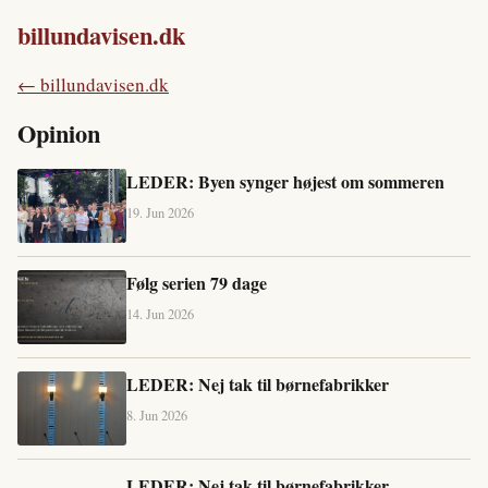
billundavisen.dk
← billundavisen.dk
Opinion
LEDER: Byen synger højest om sommeren
19. Jun 2026
Følg serien 79 dage
14. Jun 2026
LEDER: Nej tak til børnefabrikker
8. Jun 2026
LEDER: Nej tak til børnefabrikker