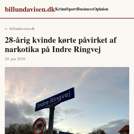
billundavisen.dk
Krimi
Sport
Business
Opinion
← billundavisen.dk
28-årig kvinde kørte påvirket af
narkotika på Indre Ringvej
20. jun 2026