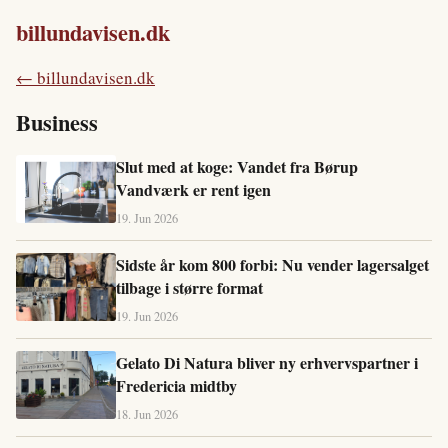
billundavisen.dk
← billundavisen.dk
Business
Slut med at koge: Vandet fra Børup
Vandværk er rent igen
19. Jun 2026
Sidste år kom 800 forbi: Nu vender lagersalget
tilbage i større format
19. Jun 2026
Gelato Di Natura bliver ny erhvervspartner i
Fredericia midtby
18. Jun 2026