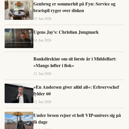
Genbrug er sommerhit på Fyn: Service og
brætspil ryger over disken
15. Jun 2026
Ugens Jay's: Christian Jungmark
14. Jun 2026
Bankdirektør om sit første år i Middelfart:
»Mange løfter i flok«
12. Jun 2026
»En Andersen giver altid alt«: Erhvervschef
fylder 60
12. Jun 2026
Under broen rejser et helt VIP-univers sig på
få dage