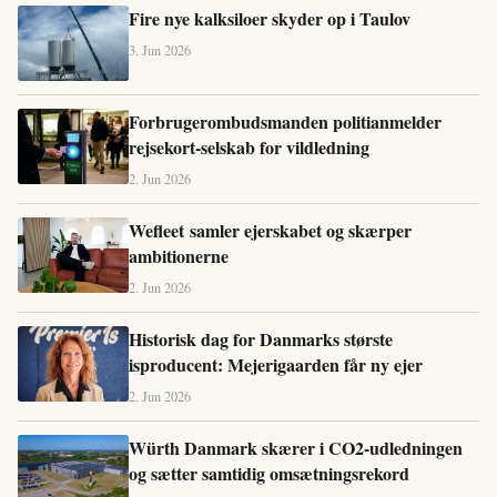
Fire nye kalksiloer skyder op i Taulov
3. Jun 2026
Forbrugerombudsmanden politianmelder
rejsekort-selskab for vildledning
2. Jun 2026
Wefleet samler ejerskabet og skærper
ambitionerne
2. Jun 2026
Historisk dag for Danmarks største
isproducent: Mejerigaarden får ny ejer
2. Jun 2026
Würth Danmark skærer i CO2-udledningen
og sætter samtidig omsætningsrekord