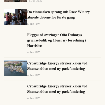
11. Jun 2026
Da vinmarken sprang ud: Rose Winery
åbnede dørene for første gang
8. Jun 2026
Fleggaard overtager Otto Duborgs
grænsebutik og åbner ny forretning i
Harrislee
4. Jun 2026
Crossbridge Energy styrker kajen ved
Skanseodden med ny pælefundering
4. Jun 2026
Crossbridge Energy styrker kajen ved
Skanseodden med ny pælefundering
4. Jun 2026