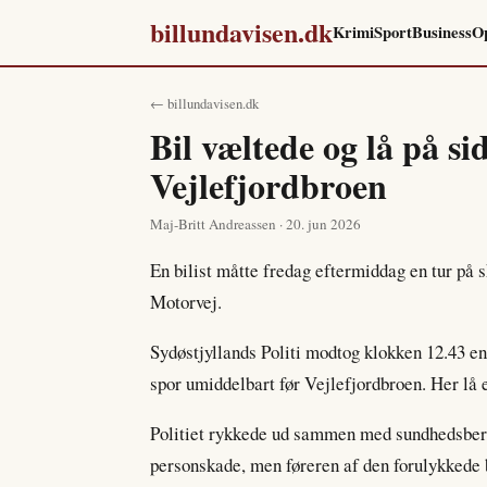
billundavisen.dk
Krimi
Sport
Business
O
← billundavisen.dk
Bil væltede og lå på s
Vejlefjordbroen
Maj-Britt Andreassen · 20. jun 2026
En bilist måtte fredag eftermiddag en tur på
Motorvej.
Sydøstjyllands Politi modtog klokken 12.43 e
spor umiddelbart før Vejlefjordbroen. Her lå e
Politiet rykkede ud sammen med sundhedsbere
personskade, men føreren af den forulykkede 