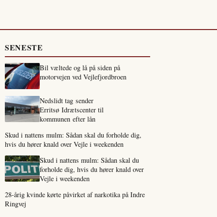
SENESTE
Bil væltede og lå på siden på
motorvejen ved Vejlefjordbroen
Nedslidt tag sender
Erritsø Idrætscenter til
kommunen efter lån
Skud i nattens mulm: Sådan skal du forholde dig,
hvis du hører knald over Vejle i weekenden
Skud i nattens mulm: Sådan skal du
forholde dig, hvis du hører knald over
Vejle i weekenden
28-årig kvinde kørte påvirket af narkotika på Indre
Ringvej