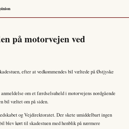
pinion
iden på motorvejen ved
 skadestuen, efter at vedkommendes bil væltede på Østjyske
n anmeldelse om et færdselsuheld i motorvejens nordgående
n bil væltet om på siden.
dskabet og Vejdirektoratet. Der skete umiddelbart ingen
bil blev kørt til skadestuen med henblik på nærmere