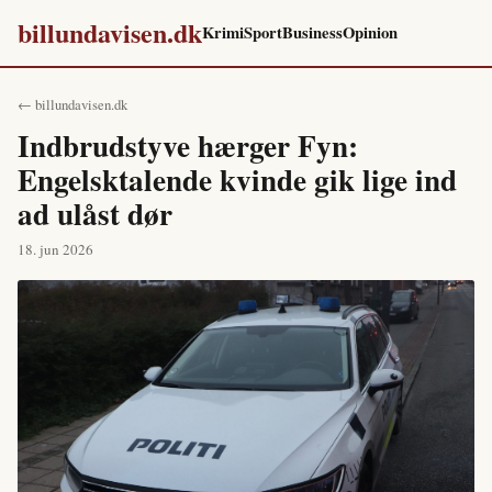
billundavisen.dk
Krimi
Sport
Business
Opinion
← billundavisen.dk
Indbrudstyve hærger Fyn:
Engelsktalende kvinde gik lige ind
ad ulåst dør
18. jun 2026