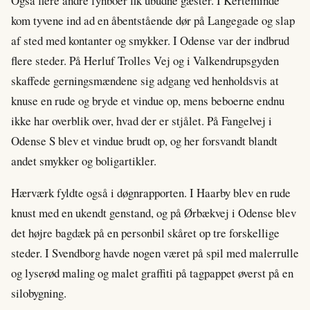
Også flere andre fynboer fik ubudne gæster. I Kerteminde
kom tyvene ind ad en åbentstående dør på Langegade og slap
af sted med kontanter og smykker. I Odense var der indbrud
flere steder. På Herluf Trolles Vej og i Valkendrupsgyden
skaffede gerningsmændene sig adgang ved henholdsvis at
knuse en rude og bryde et vindue op, mens beboerne endnu
ikke har overblik over, hvad der er stjålet. På Fangelvej i
Odense S blev et vindue brudt op, og her forsvandt blandt
andet smykker og boligartikler.
Hærværk fyldte også i døgnrapporten. I Haarby blev en rude
knust med en ukendt genstand, og på Ørbækvej i Odense blev
det højre bagdæk på en personbil skåret op tre forskellige
steder. I Svendborg havde nogen været på spil med malerrulle
og lyserød maling og malet graffiti på tagpappet øverst på en
silobygning.