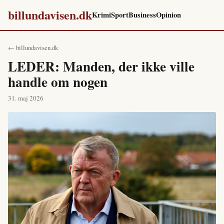
billundavisen.dk
Krimi
Sport
Business
Opinion
← billundavisen.dk
LEDER: Manden, der ikke ville
handle om nogen
31. maj 2026