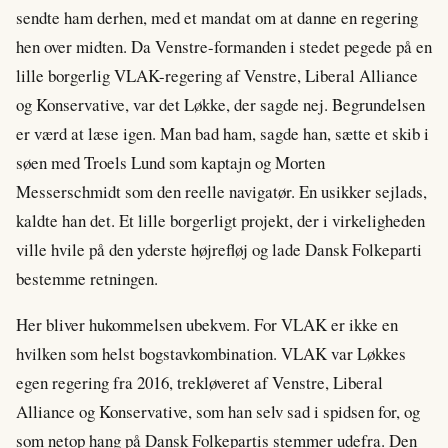
sendte ham derhen, med et mandat om at danne en regering
hen over midten. Da Venstre-formanden i stedet pegede på en
lille borgerlig VLAK-regering af Venstre, Liberal Alliance
og Konservative, var det Løkke, der sagde nej. Begrundelsen
er værd at læse igen. Man bad ham, sagde han, sætte et skib i
søen med Troels Lund som kaptajn og Morten
Messerschmidt som den reelle navigatør. En usikker sejlads,
kaldte han det. Et lille borgerligt projekt, der i virkeligheden
ville hvile på den yderste højrefløj og lade Dansk Folkeparti
bestemme retningen.
Her bliver hukommelsen ubekvem. For VLAK er ikke en
hvilken som helst bogstavkombination. VLAK var Løkkes
egen regering fra 2016, trekløveret af Venstre, Liberal
Alliance og Konservative, som han selv sad i spidsen for, og
som netop hang på Dansk Folkepartis stemmer udefra. Den