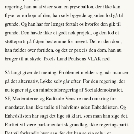
regering, han nu afviser som en prøveballon, der ikke kan
flyve, er en kopi af den, han selv byggede og siden lod gå til
grunde. Og han har for længst fortalt os hvorfor den gik til
grunde. Den havde ikke et godt nok projekt, og den lod et
støtteparti på fløjen bestemme for meget. Det er den dom,
han fælder over fortiden, og det er præcis den dom, han nu
bruger til at skyde Troels Lund Poulsens VLAK ned.
Så langt giver det mening. Problemet melder sig, når man ser
på det alternativ, Løkke selv går efter. For den regering, der
nu tegner sig, en mindretalsregering af Socialdemokratiet,
SF, Moderaterne og Radikale Venstre med omkring firs
mandater, kan ikke tælle til halvfems uden Enhedslisten. Og
Enhedslisten har sagt det lige så klart, som man kan sige det.
Partiet vil være parlamentarisk grundlag, ikke regeringsparti.
Det vil forhandle hver sag, før det kan se sig selv i et