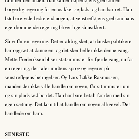
rammer den anden. Han kalder højrefløjens greb om en
borgerlig regering for en usikker sejlads, og han har ret. Han
bør bare vide bedre end nogen, at venstrefløjens greb om hans
egen kommende regering bliver lige så usikkert.
Så vi får en regering. Det er aldrig sket, at danske politikere
har opgivet at danne en, og det sker heller ikke denne gang.
Mette Frederiksen bliver statsminister for fjerde gang, nu for
en regering, der taler midtens sprog og regerer på
venstrefløjens betingelser. Og Lars Løkke Rasmussen,
manden der ikke ville handle om nogen, får sit ministerium
og sin plads ved bordet. Han har bare betalt for den med sin
egen sætning. Det kom til at handle om nogen alligevel. Det
handlede om ham.
SENESTE