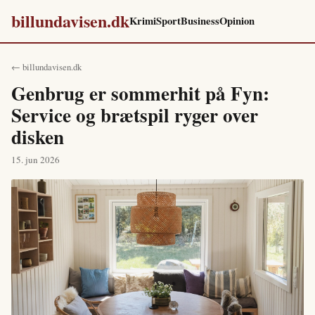
billundavisen.dk
Krimi
Sport
Business
Opinion
← billundavisen.dk
Genbrug er sommerhit på Fyn:
Service og brætspil ryger over
disken
15. jun 2026