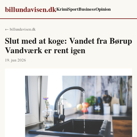
billundavisen.dk
Krimi
Sport
Business
Opinion
← billundavisen.dk
Slut med at koge: Vandet fra Børup
Vandværk er rent igen
19. jun 2026