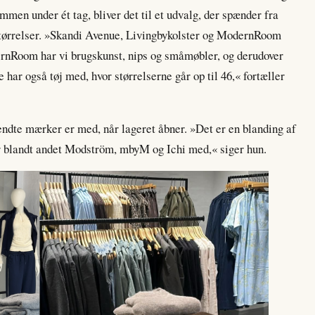
men under ét tag, bliver det til et udvalg, der spænder fra
af størrelser. »Skandi Avenue, Livingbykolster og ModernRoom
nRoom har vi brugskunst, nips og småmøbler, og derudover
e har også tøj med, hvor størrelserne går op til 46,« fortæller
 kendte mærker er med, når lageret åbner. »Det er en blanding af
 blandt andet Modström, mbyM og Ichi med,« siger hun.