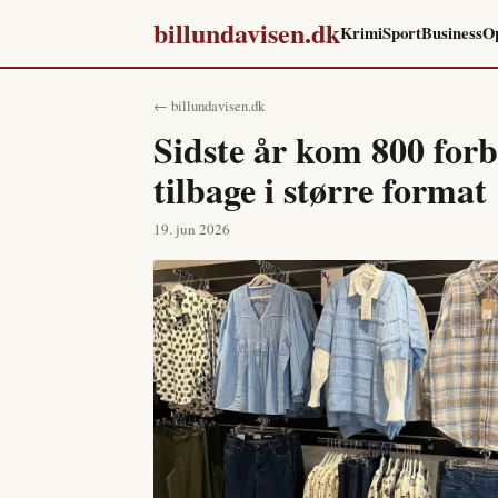
billundavisen.dk
Krimi
Sport
Business
O
← billundavisen.dk
Sidste år kom 800 forb
tilbage i større format
19. jun 2026