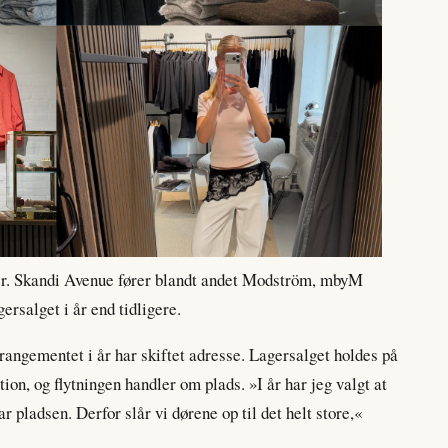
rker. Skandi Avenue fører blandt andet Modström, mbyM
gersalget i år end tidligere.
rrangementet i år har skiftet adresse. Lagersalget holdes på
ion, og flytningen handler om plads. »I år har jeg valgt at
 har pladsen. Derfor slår vi dørene op til det helt store,«