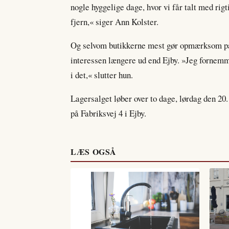
nogle hyggelige dage, hvor vi får talt med ri
fjern,« siger Ann Kolster.
Og selvom butikkerne mest gør opmærksom på
interessen længere ud end Ejby. »Jeg fornemm
i det,« slutter hun.
Lagersalget løber over to dage, lørdag den 20.
på Fabriksvej 4 i Ejby.
LÆS OGSÅ